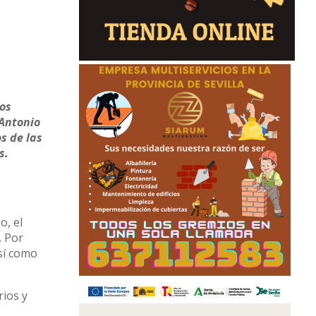
os
 Antonio
s de las
s.
o, el
. Por
así como
rios y