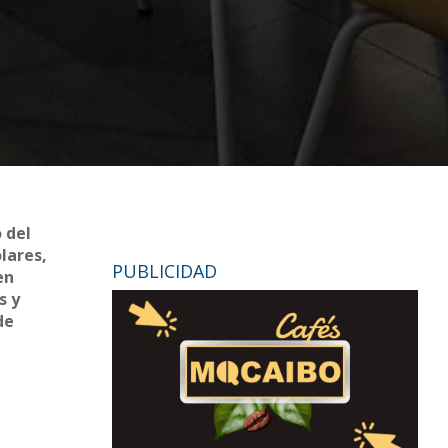
 del
lares,
PUBLICIDAD
en
s y
de