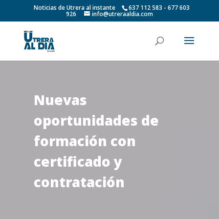
Noticias de Utrera al instante
637 112 583 - 677 603
926
info@utreraaldia.com
Nuevas
oportunidades de
formación con
certificado y
contratación