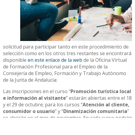
solicitud para participar tanto en este procedimiento de
selección como en los otros tres restantes se encontrará
disponible
en este enlace de la web
de la Oficina Virtual
de Formación Profesional para el Empleo de la
Consejería de Empleo, Formación y Trabajo Autónomo
de la Junta de Andalucía:
Las inscripciones en el curso “
Promoción turística local
e información al visitante
” estarán abiertas entre el 18
y el 29 de octubre; para los cursos “
Atención al cliente,
consumidor o usuario
” y “
Dinamización comunitaria
”
se abrirán en el mes de noviembre. En cada curso podrán
participar un total de 15 personas (en cada curso se
guardará una plaza para una persona con discapacidad),