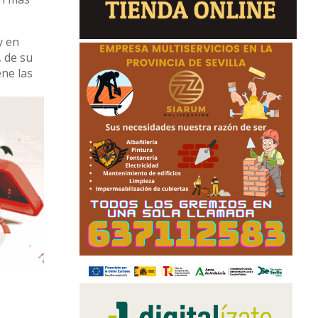
y en
, de su
ene las