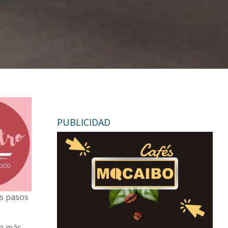
PUBLICIDAD
os pasos
en más