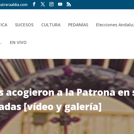
utreraaldia.com
TICA
SUCESOS
CULTURA
PEDANÍAS
Elecciones Andalu
.
EN VIVO
s acogieron a la Patrona en 
adas [vídeo y galería]