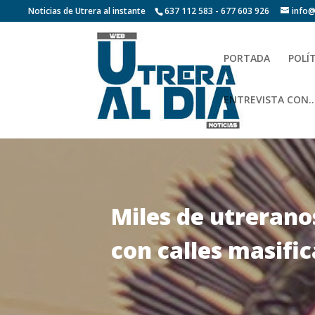
Noticias de Utrera al instante
637 112 583 - 677 603 926
info@
PORTADA
POLÍ
ENTREVISTA CON…
Miles de utrerano
con calles masific