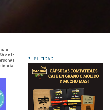
vió a
6h de la
PUBLICIDAD
personas
dinaria