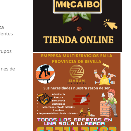
ta
dentes
grupos
lones de