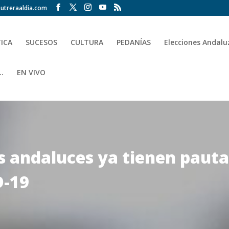
utreraaldia.com
TICA
SUCESOS
CULTURA
PEDANÍAS
Elecciones Andalu
.
EN VIVO
s andaluces ya tienen pauta
D-19