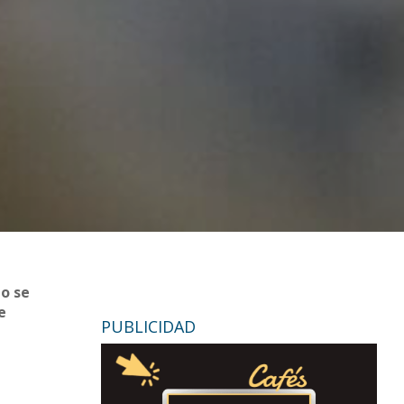
to se
e
PUBLICIDAD