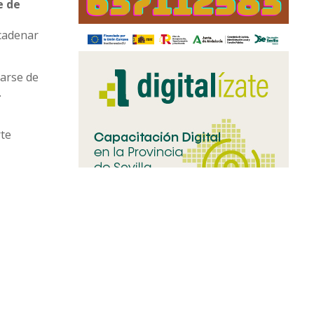
e de
ncadenar
carse de
.
rte