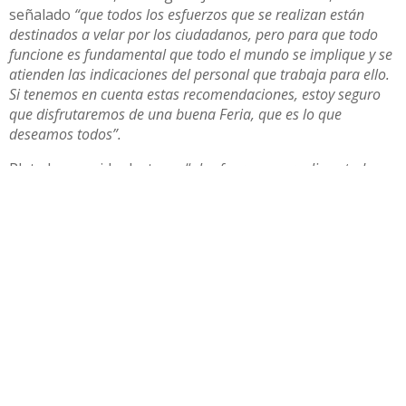
señalado
“que todos los esfuerzos que se realizan están
destinados a velar por los ciudadanos, pero para que todo
funcione es fundamental que todo el mundo se implique y se
atienden las indicaciones del personal que trabaja para ello.
Si tenemos en cuenta estas recomendaciones, estoy seguro
que disfrutaremos de una buena Feria, que es lo que
deseamos todos”.
Plata ha querido destacar “
el esfuerzo que realizan todas y
cada una de las personas que trabajan estos días para que el
resto de ciudadanos podamos disfrutar tranquilos, hacen un
gran trabajo y es justo que se lo agradezcamos”
.
Compartir