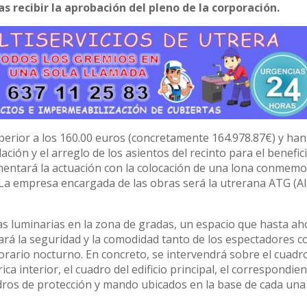
s recibir la aprobación del pleno de la corporación.
erior a los 160.00 euros (concretamente 164.978.87€) y han
ción y el arreglo de los asientos del recinto para el benefic
mentará la actuación con la colocación de una lona conmemo
. La empresa encargada de las obras será la utrerana ATG (A
vas luminarias en la zona de gradas, un espacio que hasta ah
tará la seguridad y la comodidad tanto de los espectadores 
orario nocturno. En concreto, se intervendrá sobre el cuadr
ca interior, el cuadro del edificio principal, el correspondien
adros de protección y mando ubicados en la base de cada una