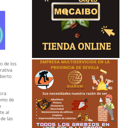
io de los
rativa
lberto
ora
como de
o
te al
 de las