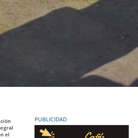
l
PUBLICIDAD
ación
tegral
n el