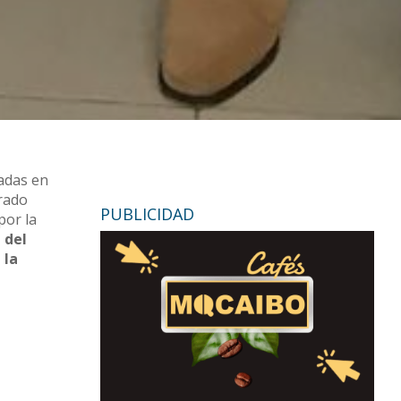
adas en
urado
PUBLICIDAD
or la
 del
 la