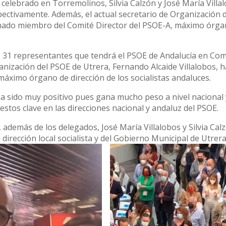
celebrado en Torremolinos, Silvia Calzón y José María Villa
spectivamente. Además, el actual secretario de Organización 
ignado miembro del Comité Director del PSOE-A, máximo órg
os 31 representantes que tendrá el PSOE de Andalucía en Com
anización del PSOE de Utrera, Fernando Alcaide Villalobos, h
áximo órgano de dirección de los socialistas andaluces.
ha sido muy positivo pues gana mucho peso a nivel nacional 
stos clave en las direcciones nacional y andaluz del PSOE.
además de los delegados, José María Villalobos y Silvia Cal
irección local socialista y del Gobierno Municipal de Utrera