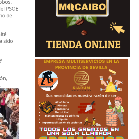
lobos,
del PSOE
ano de
ité
a sido
y
zón,
.