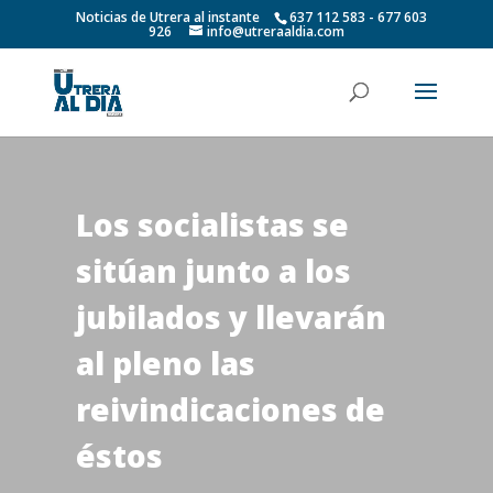
Noticias de Utrera al instante
637 112 583 - 677 603
926
info@utreraaldia.com
Los socialistas se
sitúan junto a los
jubilados y llevarán
al pleno las
reivindicaciones de
éstos