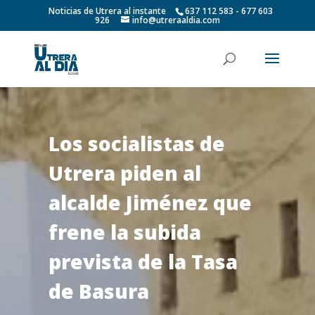
Noticias de Utrera al instante
637 112 583 - 677 603
926
info@utreraaldia.com
Los socialistas de
Utrera piden al
alcalde Jiménez que
frene la subida
prevista de la Tasa
de Basura