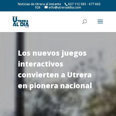
Noticias de Utrera al instante
637 112 583 - 677 603
926
info@utreraaldia.com
Los nuevos juegos
interactivos
convierten a Utrera
en pionera nacional