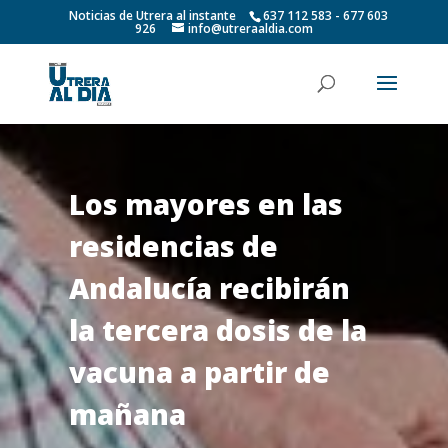
Noticias de Utrera al instante
637 112 583 - 677 603
926
info@utreraaldia.com
Los mayores en las
residencias de
Andalucía recibirán
la tercera dosis de la
vacuna a partir de
mañana