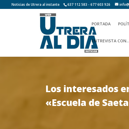
Noticias de Utrera al instante
637 112 583 - 677 603 926
info@
PORTADA
POLÍ
ENTREVISTA CON…
Los interesados en
«Escuela de Saeta