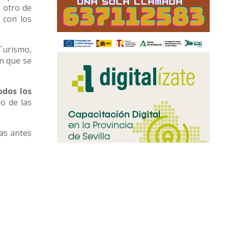
 otro de
 con los
 Turismo,
ón que se
odos los
io de las
nas antes