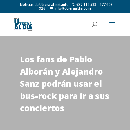
Noticias de Utrera al instante
637 112 583 - 677 603
926
info@utreraaldia.com
Los fans de Pablo
Alborán y Alejandro
Sanz podrán usar el
bus-rock para ir a sus
conciertos