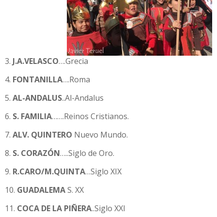
3.
J.A.VELASCO
….Grecia
4.
FONTANILLA
….Roma
5.
AL-ANDALUS
..Al-Andalus
6.
S. FAMILIA
…….Reinos Cristianos.
7.
ALV. QUINTERO
Nuevo Mundo.
8.
S. CORAZÓN
…..Siglo de Oro.
9.
R.CARO/M.QUINTA
…Siglo XIX
10.
GUADALEMA
S. XX
11.
COCA DE LA PIÑERA
..Siglo XXI