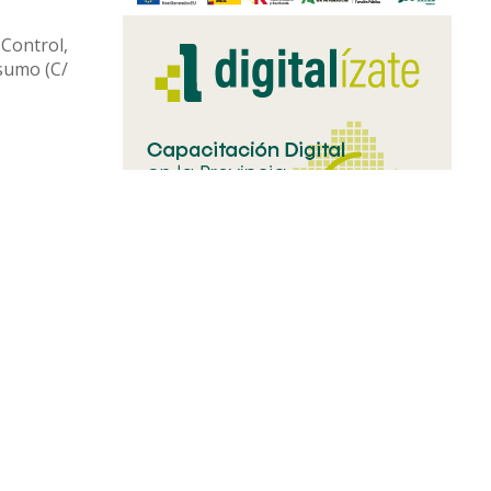
 Control,
nsumo (C/