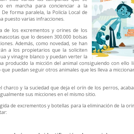
o en marcha para concienciar a la
 De forma paralela, la Policía Local de
a puesto varias infracciones.
za de los excrementos y orines de los
e mascotas que lo deseen 300.000 bolsas
ciones. Además, como novedad, se han
n a los propietarios que la soliciten
gua y vinagre blanco y puedan verter la
ha producido la micción del animal consiguiendo con ello l
o que puedan seguir otros animales que les lleva a micciona
l charco y la suciedad que deja el orín de los perros, acab
igualmente sus micciones en el mismo sitio.
ogida de excrementos y botellas para la eliminación de la ori
tar: