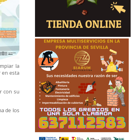
impiar la
r en esta
ar con su
na de los