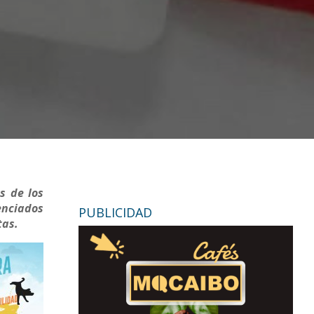
s de los
enciados
PUBLICIDAD
tas.