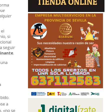
forma
que
alquier
 el
io, si
cional
ra seguir
minante
.
 una
a
bido.
ose a
o, «no se