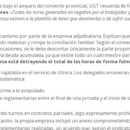
tes bajo el amparo del convenio provincial, UGT recuerda de 
ores
: «
Todas las horas generadas en negativo por el trabajador 
a eximen a la plantilla de tener que devolverlas o de sufrir cu
ecanismo por parte de la empresa adjudicataria. Explican que
o malestar y rompe la conciliación familiar. Según el conven
ocasiones, se le debe descontar únicamente la parte propor
de la deuda acumulada, ya que existe todo un cuatrimestre pa
esa está detrayendo el total de las horas de forma ful
rajatabla en el servicio de Utrera. Los delegados enumeran
sistemática:
rme a lo estipulado.
reglamentarias entre el final de una jornada y el inicio de l
endo turnos en contratos parciales, algo expresamente prohi
gación, la propia empresa incluyó un anexo comprometiénd
omplementarias realizadas, un acuerdo que, según el sindicat