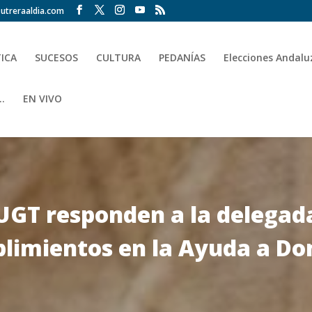
utreraaldia.com
TICA
SUCESOS
CULTURA
PEDANÍAS
Elecciones Andalu
.
EN VIVO
UGT responden a la delegada
limientos en la Ayuda a Dom