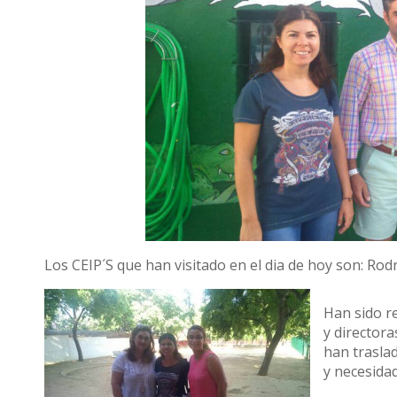
Los CEIP´S que han visitado en el dia de hoy son: Rod
Han sido re
y directora
han traslad
y necesida