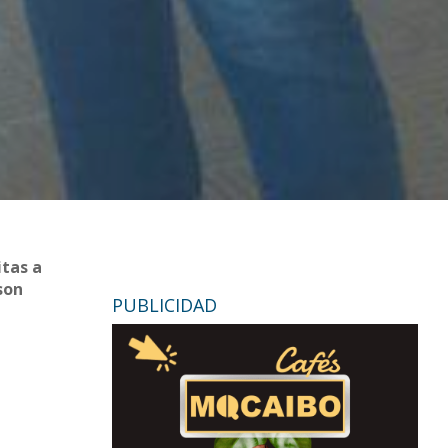
itas a
son
PUBLICIDAD