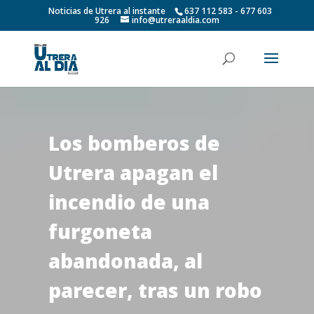
Noticias de Utrera al instante
637 112 583 - 677 603
926
info@utreraaldia.com
Los bomberos de
Utrera apagan el
incendio de una
furgoneta
abandonada, al
parecer, tras un robo