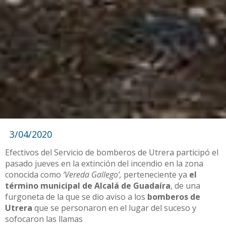
3/04/2020
Efectivos del Servicio de bomberos de Utrera participó el
pasado jueves en la extinción del incendio en la zona
conocida como
‘Vereda Gallego’,
perteneciente ya
el
término municipal de Alcalá de Guadaíra
, de una
furgoneta de la que se dio aviso a los
bomberos de
Utrera
que se personaron en el lugar del suceso y
sofocaron las llamas