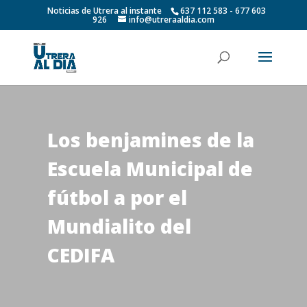
Noticias de Utrera al instante
637 112 583 - 677 603
926
info@utreraaldia.com
Los benjamines de la
Escuela Municipal de
fútbol a por el
Mundialito del
CEDIFA