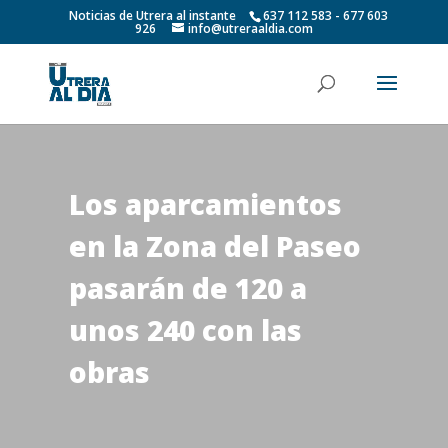
Noticias de Utrera al instante
637 112 583 - 677 603
926
info@utreraaldia.com
Los aparcamientos
en la Zona del Paseo
pasarán de 120 a
unos 240 con las
obras