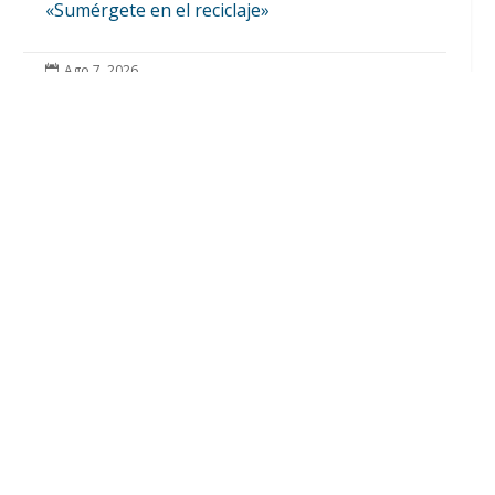
«Sumérgete en el reciclaje»
Ago 7, 2026

El Castillo de Utrera vibrará esta noche bajo
el Carnaval de Cádiz con la comparsa «Los
Humanos»