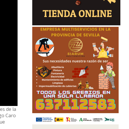
es de la
igo Caro
que