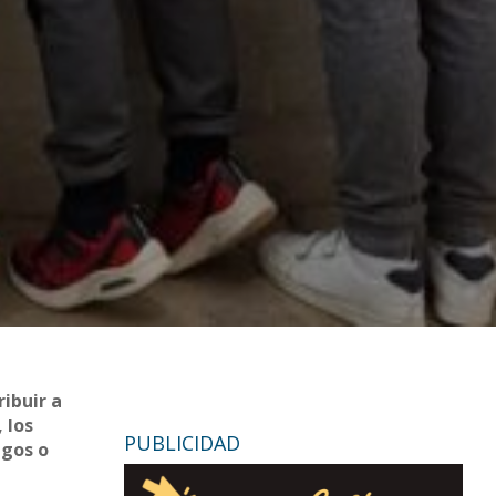
ribuir a
 los
PUBLICIDAD
egos o