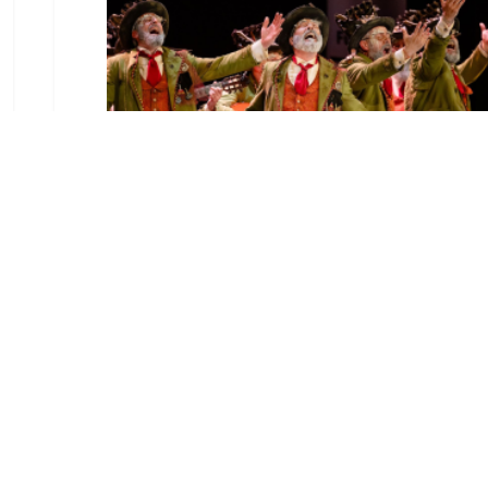
El Castillo de Utrera
vibrará esta noche bajo el
Carnaval de Cádiz con la
comparsa «Los Humanos»
Ago 7, 2026
