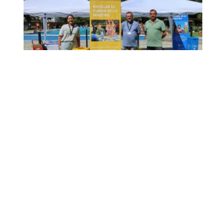
Inicia en Trajano la
campaña de
concienciación del
consistorio utrerano
«Sumérgete en el reciclaje»
Ago 7, 2026
