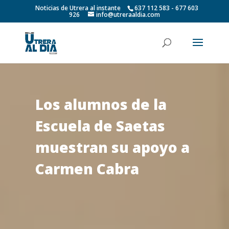
Noticias de Utrera al instante
637 112 583 - 677 603
926
info@utreraaldia.com
Los alumnos de la
Escuela de Saetas
muestran su apoyo a
Carmen Cabra