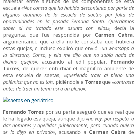
malestar entre algunos de los componentes de esta
escuela
«Nos consta que ha habido descontento por parte de
algunos alumnos de la escuela de saetas por falta de
oportunidades en la pasada Semana Santa. Querríamos
saber si ha tratado este asunto con ellos»,
decía la
pregunta, que fue respondida por
Carmen Cabra
,
argumentando que a ella no le constaba que hubiera
estas quejas, e incluso explicó que envió
«un whatsapp a
la directora, Conso, y ella me dijo que no sabía nada de
dichas quejas»,
acusando al edil popular,
Fernando
Torres
, de querer enturbiar el magnífico ambiente de
esta escuela de saetas,
«queriendo traer al pleno una
polémica que no es tal»,
pidiéndole a
Torres
que
«contraste
antes de traer un tema así a un pleno».
Fernando Torres
por su parte aseguró que es real que
le ha llegado esa queja, aunque dijo
«no voy, por respeto, a
dar nombres y apellidos públicamente, pero cuando quiera
se lo digo en privado»
, acusando a
Carmen Cabra
de