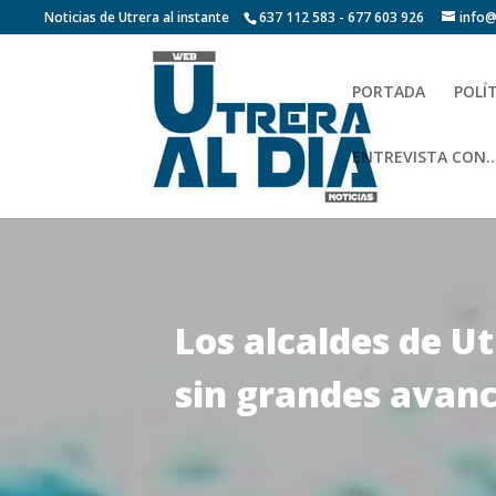
Noticias de Utrera al instante
637 112 583 - 677 603 926
info@
PORTADA
POLÍ
ENTREVISTA CON…
Los alcaldes de Ut
sin grandes avan