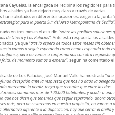
sana Cayuelas, la encargada de recibir a los regidores para 
bos alcaldes ya han dejado muy claro a través de varias
han solicitado, en diferentes ocasiones, exigen a la Junta “
stratégica para la puerta Sur del Área Metropolitana de Sevilla”
inado en tres meses el estudio “
sobre las posibles soluciones 
nas de Utrera y Los Palacios”.
Ante esta respuesta los alcaldes
onados, ya que “
tras la espera de todos estos meses sin obtene
upuesto vamos a seguir esperando como hemos esperado todo es
 confianza, pero no vamos a conformarnos con otra respuesta q
ga falta, de momento vamos a esperar”
, según ha comentado el 
 alcalde de Los Palacios, José Manuel Valle ha mostrado “
una
ofunda decepción ante la respuesta que nos ha dado la delegada
tado mareando la perdiz, tengo que recordar que entre las dos
blaciones sumamos más de 100.000 habitantes, y acudir a una 
 la que nos dicen que tenemos que seguir esperando, ahora otros
ses más, pero no cesaremos en nuestro propósito, no vamos a a
 alternativa diferente a la duplicación, hay que cerrar el anillo y