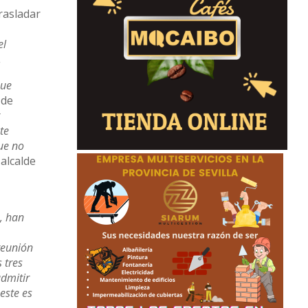
trasladar
el
.
que
 de
r
te
ue no
alcalde
, han
reunión
 tres
dmitir
 este es