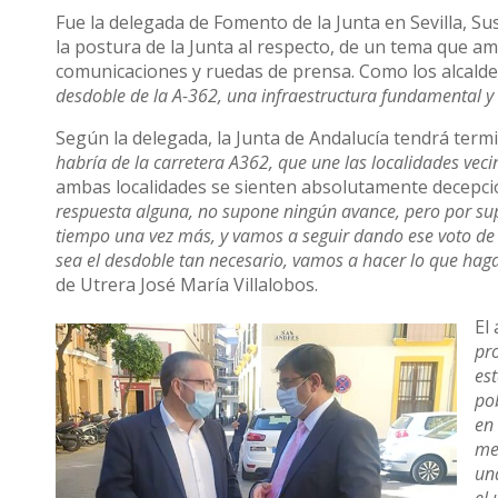
Fue la delegada de Fomento de la Junta en Sevilla, Su
la postura de la Junta al respecto, de un tema que am
comunicaciones y ruedas de prensa. Como los alcaldes 
desdoble de la A-362, una infraestructura fundamental y e
Según la delegada, la Junta de Andalucía tendrá term
habría de la carretera A362, que une las localidades veci
ambas localidades se sienten absolutamente decepci
respuesta alguna, no supone ningún avance, pero por s
tiempo una vez más, y vamos a seguir dando ese voto de
sea el desdoble tan necesario, vamos a hacer lo que ha
de Utrera José María Villalobos.
El
pr
es
po
en
me
una