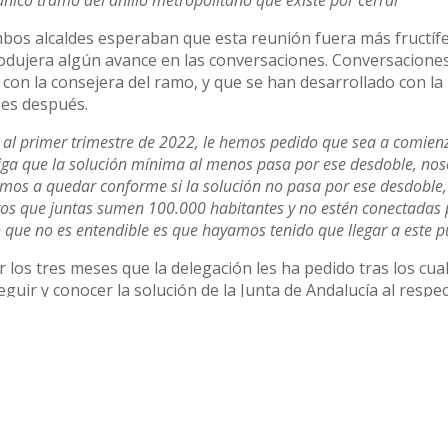
 único tramo del anillo metropolitano que existe por cerrar”
bos alcaldes esperaban que esta reunión fuera más fructífe
odujera algún avance en las conversaciones. Conversacione
y con la consejera del ramo, y que se han desarrollado con la
ses después.
al primer trimestre de 2022, le hemos pedido que sea a comien
ga que la solución mínima al menos pasa por ese desdoble, noso
amos a quedar conforme si la solución no pasa por ese desdoble
os que juntas sumen 100.000 habitantes y no estén conectadas
 que no es entendible es que hayamos tenido que llegar a este p
los tres meses que la delegación les ha pedido tras los cua
guir y conocer la solución de la Junta de Andalucía al respe