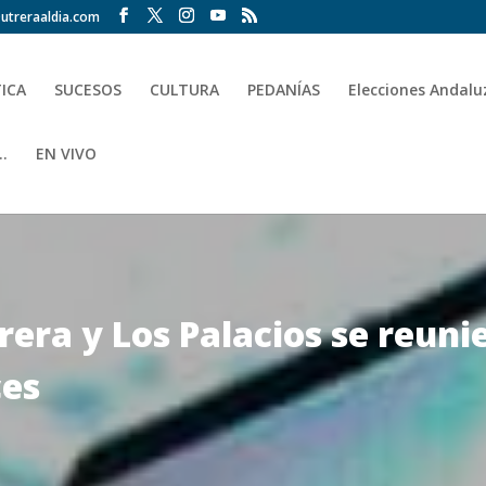
utreraaldia.com
TICA
SUCESOS
CULTURA
PEDANÍAS
Elecciones Andalu
.
EN VIVO
rera y Los Palacios se reuni
ces