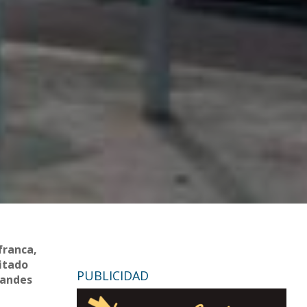
afranca,
citado
PUBLICIDAD
randes