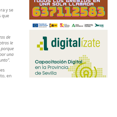
ra y se
s que
zos de
tros le
, porque
 por una
unto”.
les
cto, en