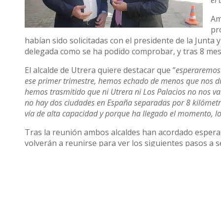
el
Am
pr
habían sido solicitadas con el presidente de la Junta 
delegada como se ha podido comprobar, y tras 8 me
El alcalde de Utrera quiere destacar que “
esperaremos 
ese primer trimestre, hemos echado de menos que nos di
hemos trasmitido que ni Utrera ni Los Palacios no nos v
no hay dos ciudades en España separadas por 8 kilómetr
vía de alta capacidad y porque ha llegado el momento, lo
Tras la reunión ambos alcaldes han acordado esperar 
volverán a reunirse para ver los siguientes pasos a se
caso de que por fin exista pronunciamiento.
Compartir