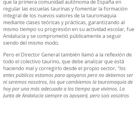
que la primera comunidad autónoma de España en
regular las escuelas taurinas y fomentar la formación
integral de los nuevos valores de la tauromaquia
mediante clases teóricas y prácticas, garantizando al
mismo tiempo su progresión en su actividad escolar, fue
Andalucía y se comprometió públicamente a seguir
siendo del mismo modo.
Pero el Director General también llamó a la reflexión de
todo el colectivo taurino, que debe analizar que está
haciendo mal y corregirlo desde el propio sector,
“los
entes públicos estamos para apoyaros pero no debemos ser
ni seremos nosotros, los que cambiemos la tauromaquia de
hoy por una más adecuada a los tiempo que vivimos. La
Junta de Andalucía siempre os apoyará, pero sois vosotros
quienes tenéis la obligación de pensar en lo que será el
futuro de la tauromaquia”.
En el mismo acto también fue
entregada por parte de Dª Esther Gil Martín Delegada
del Gobierno de la Junta de Andalucía en Sevilla, la
“Insignia de Oro” de la Asociación Andaluza de Escuelas
Taurinas “Pedro Romero”, a Dª. Carmen Capitán una