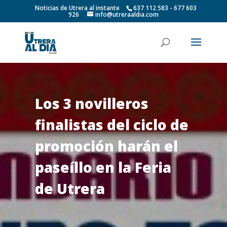
Noticias de Utrera al instante
637 112 583 - 677 603
926
info@utreraaldia.com
Los 3 novilleros
finalistas del ciclo de
promoción harán el
paseíllo en la Feria
de Utrera