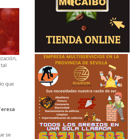
ización,
tal
rio que
Teresa
ue se