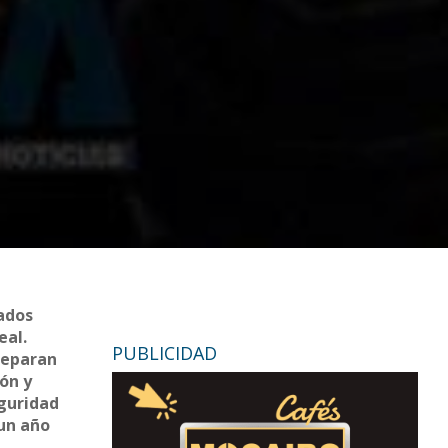
iados
eal.
PUBLICIDAD
reparan
ón y
eguridad
 un año