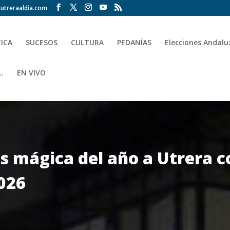
utreraaldia.com
TICA
SUCESOS
CULTURA
PEDANÍAS
Elecciones Andalu
.
EN VIVO
s mágica del año a Utrera c
026