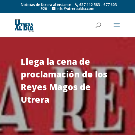
Noticias de Utrera al instante
637 112 583 - 677 603
926
info@utreraaldia.com
Llega la cena de
proclamación de los
Reyes Magos de
Utrera