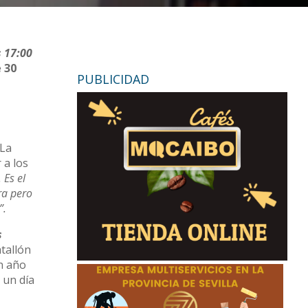
s 17:00
 30
PUBLICIDAD
La
 a los
 Es el
ra pero
”.
s
tallón
n año
 un día