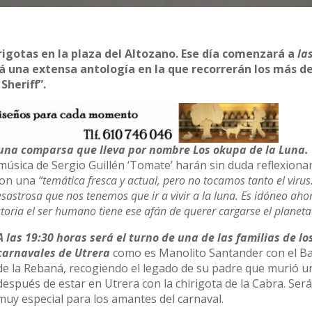
irigotas en la plaza del Altozano. Ese día comenzará a
la
á una extensa antología en la que recorrerán los más de
Sheriff”.
z una comparsa que lleva por nombre Los okupa de la Luna.
 música de Sergio Guillén ‘Tomate’ harán sin duda reflexionar
con una
“temática fresca y actual, pero no tocamos tanto el virus.
desastrosa que nos tenemos que ir a vivir a la luna. Es idóneo aho
ria el ser humano tiene ese afán de querer cargarse el planeta
A las 19:30 horas será el turno de una de las familias de lo
carnavales de Utrera
como es Manolito Santander con el Ba
de la Rebaná, recogiendo el legado de su padre que murió u
después de estar en Utrera con la chirigota de la Cabra. Será
muy especial para los amantes del carnaval.