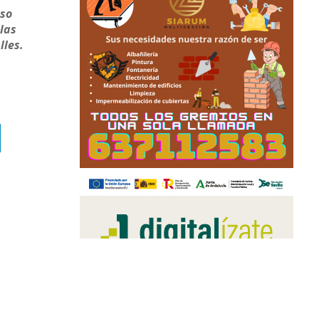
rso
 las
lles.