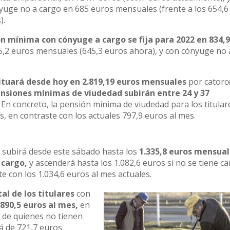
yuge no a cargo en 685 euros mensuales (frente a los 654,6
).
ón mínima con cónyuge a cargo se fija para 2022 en 834,
5,2 euros mensuales (645,3 euros ahora), y con cónyuge no 
.
ituará desde hoy en 2.819,19 euros mensuales
por catorc
nsiones mínimas de viudedad subirán entre 24 y 37
En concreto, la pensión mínima de viudedad para los titular
, en contraste con los actuales 797,9 euros al mes.
z subirá desde este sábado hasta los
1.335,8 euros mensua
 cargo,
y ascenderá hasta los 1.082,6 euros si no se tiene ca
 con los 1.034,6 euros al mes actuales.
l de los titulares
con
e
890,5 euros al mes,
en
a de quienes no tienen
á de 721,7 euros