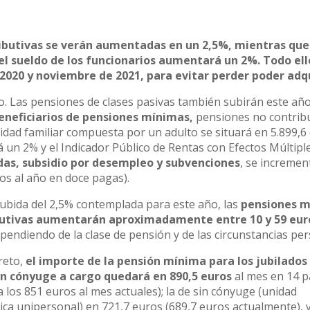
ributivas se verán aumentadas en un 2,5%, mientras que
, el sueldo de los funcionarios aumentará un 2%. Todo el
2020 y noviembre de 2021, para evitar perder poder adqu
o. Las pensiones de clases pasivas también subirán este añ
beneficiarios de pensiones mínimas,
pensiones no contribu
idad familiar compuesta por un adulto se situará en 5.899,6 
á un 2% y el Indicador Público de Rentas con Efectos Múltipl
das, subsidio por desempleo y subvenciones
, se incremen
os al año en doce pagas).
subida del 2,5% contemplada para este año, las
pensiones 
butivas aumentarán aproximadamente entre 10 y 59 euro
ependiendo de la clase de pensión y de las circunstancias pe
reto,
el importe de la pensión mínima para los jubilados
n cónyuge a cargo quedará en 890,5 euros
al mes en 14 
a los 851 euros al mes actuales); la de sin cónyuge (unidad
ca unipersonal) en 721,7 euros (689,7 euros actualmente), y