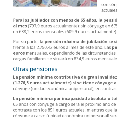
con cón
actuales
Para
los jubilados con menos de 65 años, la pensi
al mes
(797,9 euros actualmente); sin cónyuge en 67
en 638,2 euros mensuales (609,9 euros actualmente)
Por su parte,
la pensión máxima de jubilación se s
frente a los 2.750,42 euros al mes de este año. Las
pe
euros
mensuales, dependiendo de las circunstancias. 
cargas familiares se situará en 834,9 euros mensuales
Otras pensiones
La pensión mínima contributiva de gran invalide
(1.276,5 euros actualmente) si se tiene cónyuge a
cónyuge (unidad económica unipersonal), en contraste
La pensión mínima por incapacidad absoluta o tota
65 años con cónyuge a cargo será el próximo año d
contraste con los 851 euros actuales, mientras que l
cónyuge a cargo (unidad económica unipersonal) ser