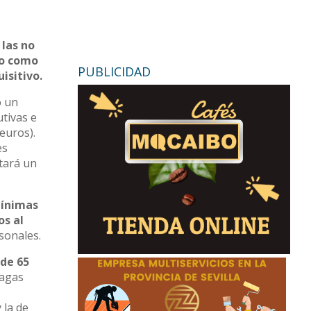
 las no
lo como
PUBLICIDAD
isitivo.
o un
tivas e
euros).
es
tará un
mínimas
s al
rsonales.
 de 65
pagas
 la de