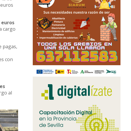
 euros
9 euros
a cargo
e pagas,
es con
les
rgo al