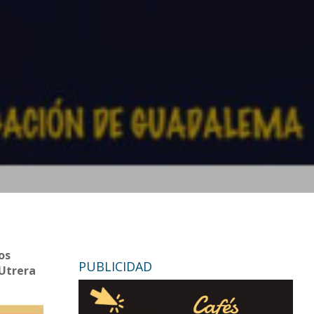
os
PUBLICIDAD
 Utrera