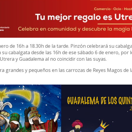
ero de 16h a 18.30h de la tarde. Pinzón celebrará su cabalga
 su cabalgata desde las 16h de ese sábado 6 de enero, por 
Utrera y Guadalema al no coincidir con las suyas.
ara grandes y pequeños en las carrozas de Reyes Magos de l