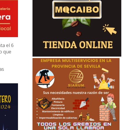
ta el 6
lo que
as