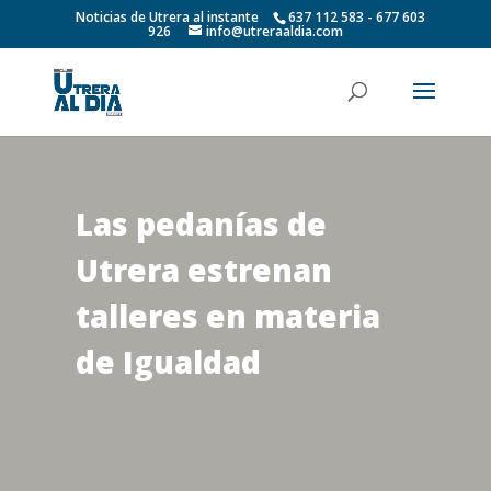
Noticias de Utrera al instante
637 112 583 - 677 603
926
info@utreraaldia.com
Las pedanías de
Utrera estrenan
talleres en materia
de Igualdad