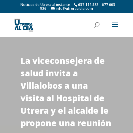
Noticias de Utrera al instante
637 112 583 - 677 603
926
info@utreraaldia.com
La viceconsejera de
salud invita a
Villalobos a una
visita al Hospital de
Utrera y el alcalde le
propone una reunión