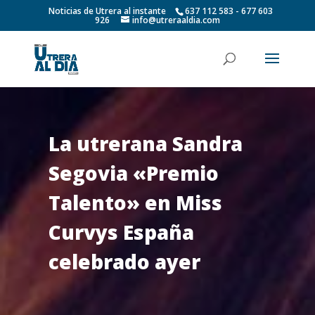
Noticias de Utrera al instante
637 112 583 - 677 603
926
info@utreraaldia.com
La utrerana Sandra
Segovia «Premio
Talento» en Miss
Curvys España
celebrado ayer