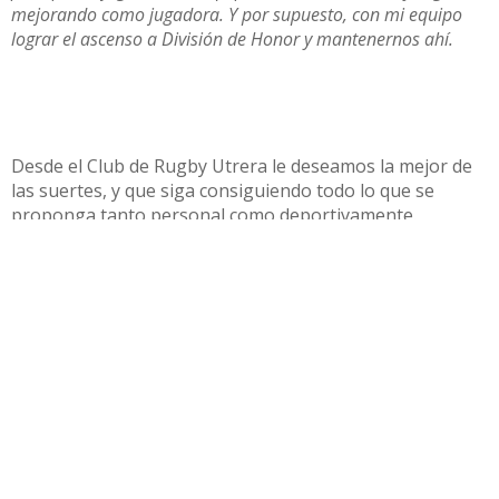
mejorando como jugadora. Y por supuesto, con mi equipo
lograr el ascenso a División de Honor y mantenernos ahí.
Desde el Club de Rugby Utrera le deseamos la mejor de
las suertes, y que siga consiguiendo todo lo que se
proponga tanto personal como deportivamente.
Os dejamos el enlace con la convocatoria de la Selección;
http://rugbyfemenino.com.es/2017/12/30/doble-
concentracion-de-las-leonas/
Compartir