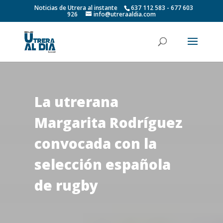
Noticias de Utrera al instante
637 112 583 - 677 603
926
info@utreraaldia.com
La utrerana
Margarita Rodríguez
convocada con la
selección española
de rugby