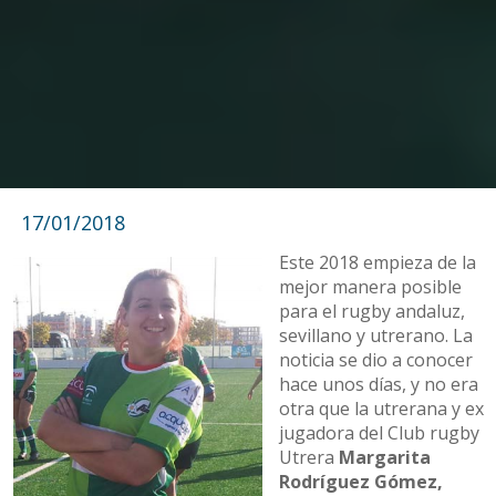
17/01/2018
Este 2018 empieza de la
mejor manera posible
para el rugby andaluz,
sevillano y utrerano. La
noticia se dio a conocer
hace unos días, y no era
otra que la utrerana y ex
jugadora del Club rugby
Utrera
Margarita
Rodríguez Gómez,