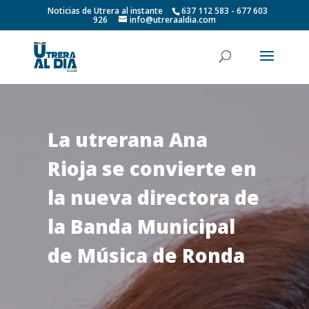
Noticias de Utrera al instante
637 112 583 - 677 603
926
info@utreraaldia.com
La utrerana Ana
Rioja se convierte en
la nueva directora de
la Banda Municipal
de Música de Ronda