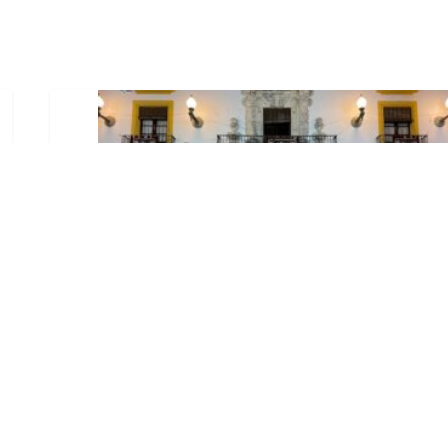
El Ayuntamiento abre el
periodo de información
pública de la nueva
Ordenanza de Urbanismo