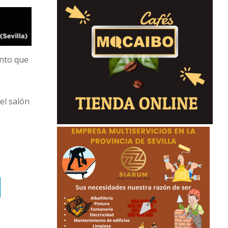
ento que
el salón