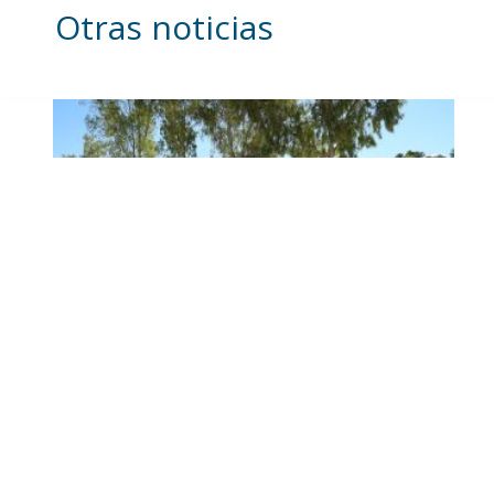
Otras noticias
Se intensifican los trabajos
en el recinto ferial a un
mes del inicio de la Feria
de Utrera 2026