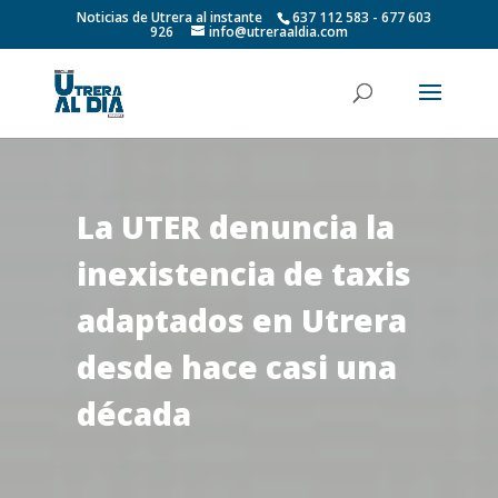
Noticias de Utrera al instante
637 112 583 - 677 603
926
info@utreraaldia.com
La UTER denuncia la
inexistencia de taxis
adaptados en Utrera
desde hace casi una
década