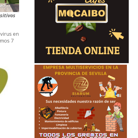
sitivos
avirus en
imos 7