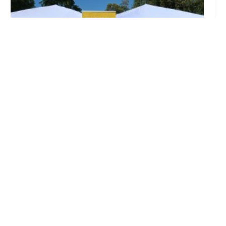
Inicia en Trajano la campaña de
concienciación del consistorio utrerano
«Sumérgete en el reciclaje»
Ago 7, 2026
