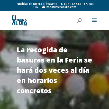
Noticias de Utrera al instante
637 112 583 - 677 603
926
info@utreraaldia.com
La recogida de
basuras en la Feria se
hará dos veces al día
en horarios
concretos