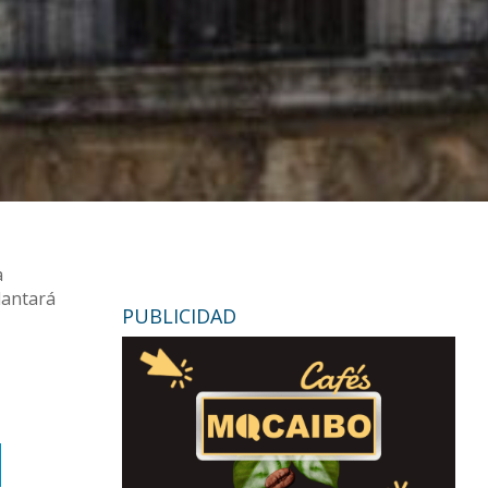
a
lantará
PUBLICIDAD