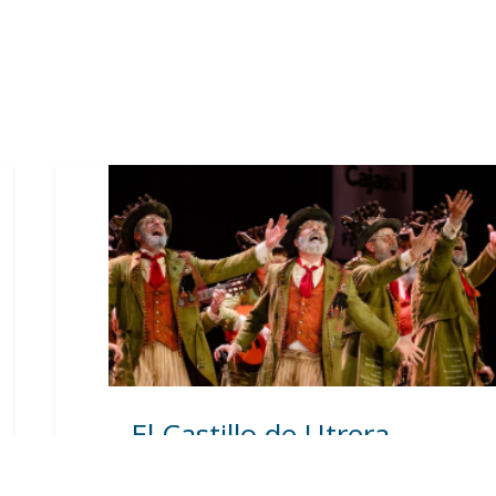
El Castillo de Utrera
vibrará esta noche bajo el
Carnaval de Cádiz con la