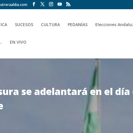
utreraaldia.com
TICA
SUCESOS
CULTURA
PEDANÍAS
Elecciones Andalu
.
EN VIVO
sura se adelantará en el dí
e