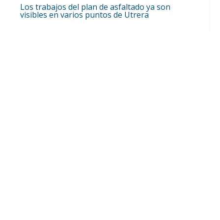
Los trabajos del plan de asfaltado ya son
visibles en varios puntos de Utrera
Ago 5, 2026

La Hermandad de Jesús Nazareno de Utrera
ha sido invitada a la Novena de la Virgen de
Los Reyes en Sevilla
Ago 5, 2026
