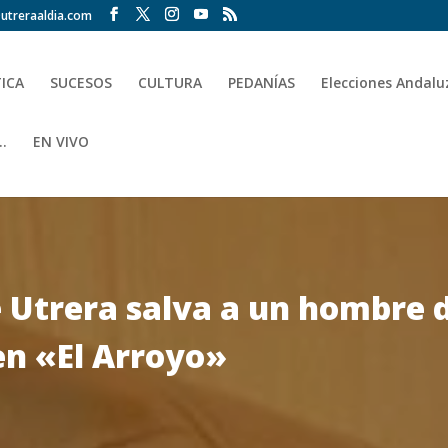
utreraaldia.com
TICA
SUCESOS
CULTURA
PEDANÍAS
Elecciones Andalu
.
EN VIVO
de Utrera salva a un hombre 
 en «El Arroyo»