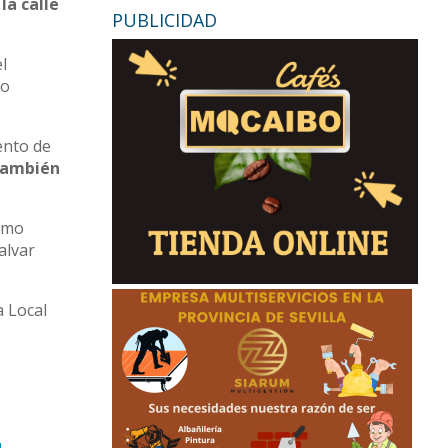
la calle
PUBLICIDAD
el
do
iento de
 también
como
alvar
a Local