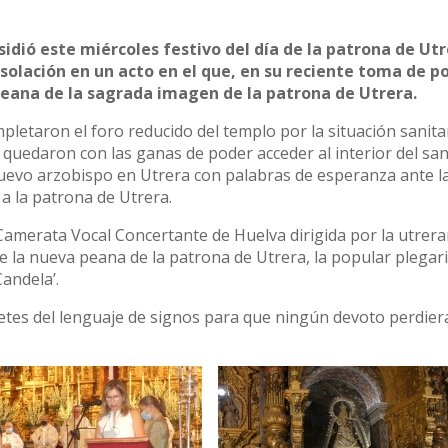
esidió este miércoles festivo del día de la patrona de Utr
nsolación en un acto en el que, en su reciente toma de p
peana de la sagrada imagen de la patrona de Utrera.
letaron el foro reducido del templo por la situación sanitar
quedaron con las ganas de poder acceder al interior del sa
 nuevo arzobispo en Utrera con palabras de esperanza ante l
a la patrona de Utrera.
 Camerata Vocal Concertante de Huelva dirigida por la utrer
 de la nueva peana de la patrona de Utrera, la popular plegari
andela’.
tes del lenguaje de signos para que ningún devoto perdiera