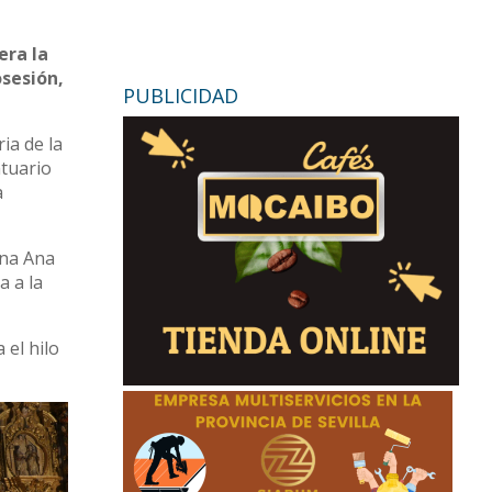
era la
osesión,
PUBLICIDAD
ia de la
ntuario
a
ana Ana
a a la
 el hilo