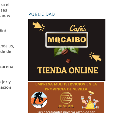
ra el
ntes
PUBLICIDAD
ranas
dirá
Ándalus,
ede de
acarena
ujer y
zación