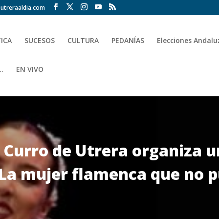
utreraaldia.com
TICA
SUCESOS
CULTURA
PEDANÍAS
Elecciones Andalu
.
EN VIVO
Curro de Utrera organiza un
‘La mujer flamenca que no p