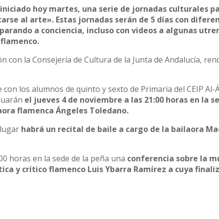
niciado hoy martes, una serie de jornadas culturales pa
se al arte». Estas jornadas serán de 5 días con difere
parando a conciencia, incluso con videos a algunas utre
 flamenco.
ón con la Consejería de Cultura de la Junta de Andalucía, ren
con los alumnos de quinto y sexto de Primaria del CEIP Al-
inuarán
el jueves 4 de noviembre a las 21:00 horas en la s
ntaora flamenca Ángeles Toledano.
 lugar
habrá un recital de baile a cargo de la bailaora M
00 horas en la sede de la peña una
conferencia sobre la m
tica y crítico flamenco Luis Ybarra Ramírez a cuya finali