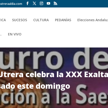
utreraaldia.com
TICA
SUCESOS
CULTURA
PEDANÍAS
Elecciones Andalu
.
EN VIVO
Utrera celebra la XXX Exalta
sado este domingo