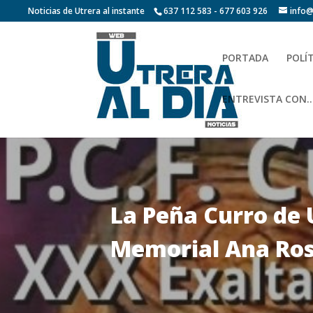
Noticias de Utrera al instante
637 112 583 - 677 603 926
info@
PORTADA
POLÍ
ENTREVISTA CON…
La Peña Curro de 
Memorial Ana Ro