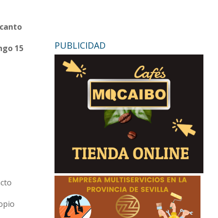
 canto
PUBLICIDAD
ngo 15
acto
opio