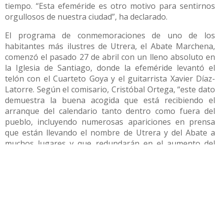
tiempo. “Esta efeméride es otro motivo para sentirnos
orgullosos de nuestra ciudad”, ha declarado.
El programa de conmemoraciones de uno de los
habitantes más ilustres de Utrera, el Abate Marchena,
comenzó el pasado 27 de abril con un lleno absoluto en
la Iglesia de Santiago, donde la efeméride levantó el
telón con el Cuarteto Goya y el guitarrista Xavier Díaz-
Latorre. Según el comisario, Cristóbal Ortega, “este dato
demuestra la buena acogida que está recibiendo el
arranque del calendario tanto dentro como fuera del
pueblo, incluyendo numerosas apariciones en prensa
que están llevando el nombre de Utrera y del Abate a
muchos lugares y que redundarán en el aumento del
turismo cultural en el municipio”. Este ambicioso
calendario de actividades culturales busca recuperar la
figura de este intelectual al que le debemos la traducción
al español de los grandes textos de la Ilustración y con
ella, la llegada a la Península de esta nueva línea de
pensamiento surgida en Francia que potenció el cambio
del Antiguo Régimen al mundo contemporáneo. Una