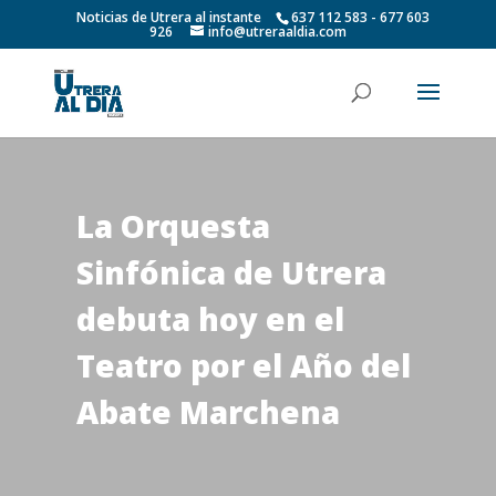
Noticias de Utrera al instante
637 112 583 - 677 603
926
info@utreraaldia.com
La Orquesta
Sinfónica de Utrera
debuta hoy en el
Teatro por el Año del
Abate Marchena