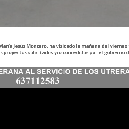
María Jesús Montero, ha visitado la mañana del viernes 
los proyectos solicitados y/o concedidos por el gobierno 